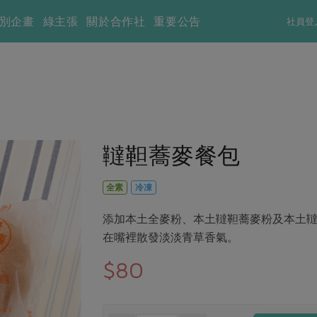
別企畫
綠主張
關於合作社
重要公告
社員登
韃靼蕎麥餐包
全素
冷凍
添加本土全麥粉、本土韃靼蕎麥粉及本土
在嘴裡散發淡淡青草香氣。
$80