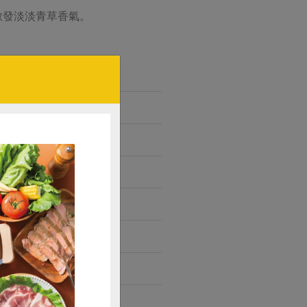
散發淡淡青草香氣。
母、海鹽
性與風味。
焙程序。