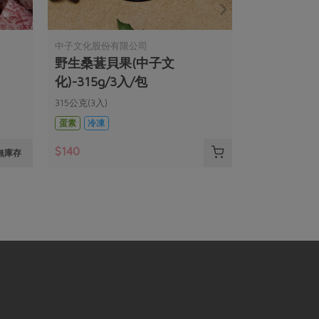
中子文化股份有限公司
野生桑葚貝果(中子文
化)-315g/3入/包
315公克(3入)
蛋素
冷凍
$140
無庫存