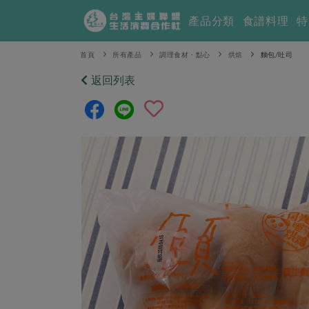
產品分類
食譜料理
特
首頁
所有產品
調理食材・點心
烘焙
麵包/吐司
返回列表