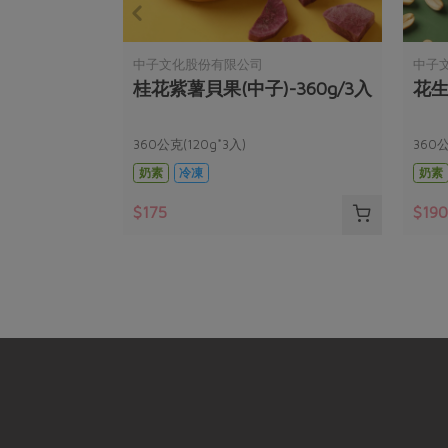
中子文化股份有限公司
中子
桂花紫薯貝果(中子)-360g/3入
花生
360公克(120g*3入)
360公
奶素
冷凍
奶素
$175
$19