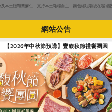
粉及本土韃靼蕎麥仁，支持本土雜糧自主，麵包經咀嚼後在嘴裡
社指定原料)
網站公告
餐包
【2026年中秋節預購】豐馥秋節禮饗團圓
0克±5%/個
麵粉、小麥麵粉、本土韃靼蕎麥粉、本土韃靼蕎麥仁、砂糖、酵
90天 建議以冷凍保存，可防止麵包脫水乾硬，並可確保麵包活
防腐劑，軟化劑，或人工化學色素，人工搓揉成形，堅持歐式烘