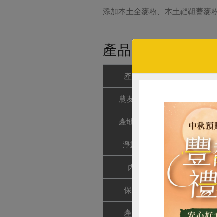
添加本土全麥粉、本土韃靼蕎麥
產品規格(*為合作
產品名稱
韃靼蕎麥
農友/生產者
喜願行
產地/原產地
台灣
淨重/數量
6個/包 5
內容物
本土小麥
保存條件
冷凍保存
產品說明
絕不添加