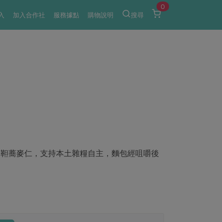
0
入
加入合作社
服務據點
購物說明
搜尋
韃靼蕎麥仁，支持本土雜糧自主，麵包經咀嚼後