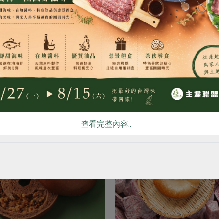
鍋蒸食，濃郁麥香,口感佳，再烘烤外酥內軟,純正歐式麵包風味
食
RPET
食譜
減硝酸鹽
雞蛋
食安
共同
數對小麥，蕎麥敏感的朋友，食用本品時請注意！
你可能有興趣的產品
查看完整內容..