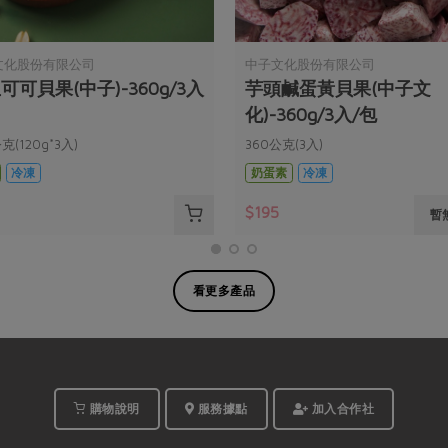
文化股份有限公司
中子文化股份有限公司
可可貝果(中子)-360g/3入
芋頭鹹蛋黃貝果(中子文
化)-360g/3入/包
克(120g*3入)
360公克(3入)
冷凍
奶蛋素
冷凍
0
$195
暫
看更多產品
購物說明
服務據點
加入合作社