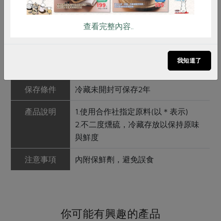
農友/生產者
集昌股份有限公司
產地/原產地
中國
查看完整內容..
淨重/數量
210公克
我知道了
內容物
紅耆(晉耆)*、黑棗*
保存條件
冷藏未開封可保存2年
產品說明
1.使用合作社指定原料(以＊表示)
2.不二度燻硫，冷藏存放以保持原味
與鮮度
注意事項
內附保鮮劑，避免誤食
你可能有興趣的產品