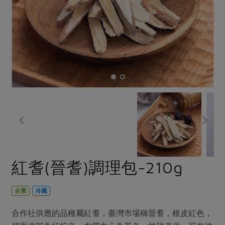
畜產肉類
水產
廚房瑜伽
合作25-經典快閃最後一週
水畜加工品
料理方式
產品檢驗
合作25-精選產品第四彈
關注議題
烘焙．點心
自主把關
合作25-精選產品第三彈
調理食材・點心
減硝酸鹽
惜食
醬料
檢驗報告
更多當季產品
調味醬料/南北貨
烘焙
非基改運動
支持本土農糧
湯品．鍋物
硝酸鹽檢驗
休閒零嘴
沖泡飲品
廢核運動
能源議題
漬物
議題活動
保健食品
減添加物
減塑減廢
涼拌沙拉
社員權益
主婦聯盟X樂齡網特約優惠案
公益金
食農教育
飲品
居家好物
合作社法規
30%rPET紅烏龍茶
更多議題
美妝保養
個人清潔
社務專區
2024農業發展計畫年度報告
紅耆(晉耆)調理包-210g
主題食譜
生活者e週報
家庭清潔
織品
選舉專區
更多議題活動
異國料理
日用品
圖書禮品
全素
冷藏
綠主張月刊
年菜食譜
防災用品
最新消息
把最好的台灣味帶回家！
合作社供應的品種屬紅耆，臺灣市場稱晉耆，根皮紅色，
典藏閱覽室
養身食補