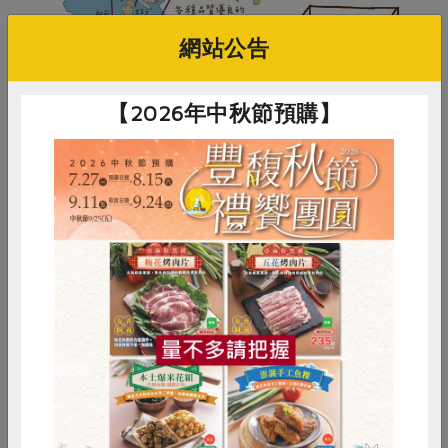
網站公告
【2026年中秋節預購】
惜食
RPET
食譜
減硝酸鹽
雞蛋
食安
共同購買
產品規格(*為合作社指定原料)
產品名稱
紅耆(晉耆)調理包-210g