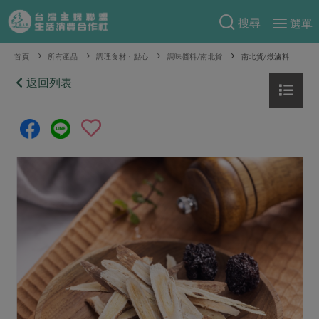
搜尋
選單
產品分類
首頁
所有產品
調理食材・點心
調味醬料/南北貨
南北貨/燉滷料
當季蔬果
返回列表
食譜料理
一籃菜
當令水果
食材
特別企畫
芽苗類
蕈菇類
米食
預購活動
綠主張
辛香料類
麵食
把最好的台灣味帶回家！
觀點文章
關於合作社
肉食
奶蛋豆・五穀
防災用品預購圓滿結束
主婦食堂
一籃菜真心話
海鮮
蛋
乳製品
認識合作社
重要公告
2026年端午節預購圓滿結束
社內大小事
合作聯合國
常備菜
豆製品
米麵雜糧
關於我們
更多預購活動
產品故事
生活提案
蔬食
合作社組織
肉品・水產
樂齡生活
親子食育
蛋料理
當季產品
員工與求才