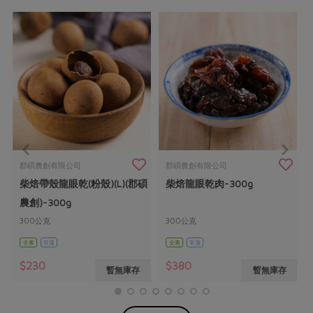
郡碩農創有限公司
郡碩農創有限公司
柴焙帶殼龍眼乾(粉殼)(L)(郡碩
柴焙龍眼乾肉-300g
農創)-300g
300公克
300公克
全素
常溫
全素
常溫
$230
$380
暫無庫存
暫無庫存