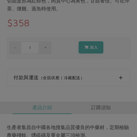
切面皮部為紅棕色，肉質中心為黃色，甘甜者佳。可在沖
媒體報導
最新產品
節慶大餐
茶、燉雞、蒸魚時使用。
下載專區
$358
優惠專區
高麗菜海鮮煎餅
地區活動
素食專區
社務會議
地區活動
加入
樂齡友善
活動報下載
付款與運送
（全區供應 | 冷藏配送）
產品介紹
訂購須知
生產者集昌自中國各地搜集品質優良的中藥材，定期檢驗
農藥殘餘、燻硫磺及重金屬三項檢測。