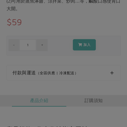
媒體報導
(2)可用於蒸魚淋醬、涼拌菜、炒肉…等，鹹酸口感使胃口
最新產品
節慶大餐
大開。
下載專區
$59
優惠專區
高麗菜海鮮煎餅
地區活動
素食專區
社務會議
地區活動
加入
樂齡友善
活動報下載
付款與運送
（全區供應 | 冷凍配送）
產品介紹
訂購須知