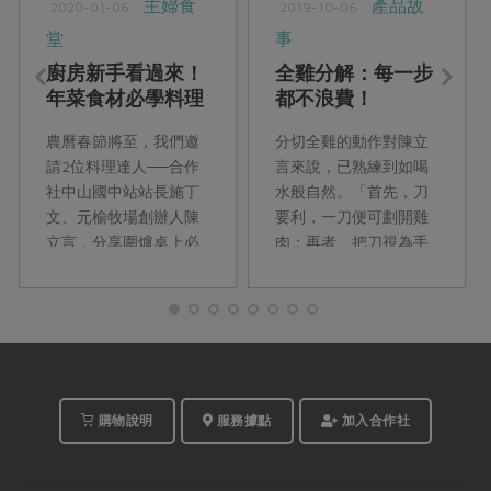
主婦食
產品故
2020-01-06
2019-10-06
堂
事
廚房新手看過來！
全雞分解：每一步
年菜食材必學料理
都不浪費！
祕技
農曆春節將至，我們邀
分切全雞的動作對陳立
請2位料理達人──合作
言來說，已熟練到如喝
社中山國中站站長施丁
水般自然。「首先，刀
文、元榆牧場創辦人陳
要利，一刀便可劃開雞
立言，分享圍爐桌上必
肉；再者，把刀視為手
備食材的實用料理祕
的延伸，掌握雞隻關節
技，讓廚房新手第一次
處，即能輕鬆分解各部
煮年菜就上手！
位。」分切後依不同方
式烹煮，雞骨架還能熬
煮高湯。從台大...
購物說明
服務據點
加入合作社