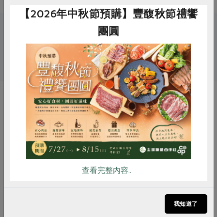
【2026年中秋節預購】豐馥秋節禮饗
團圓
關鍵字
# 元榆
# 醬料
# 鳳梨
惜食
RPET
食譜
減硝酸鹽
你可能有興趣的產品
雞蛋
食安
共同購買
查看完整內容..
我知道了