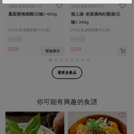
元榆企業股份有限公司
元榆企業股份有限公司
鳳梨蜜梅燒雞(元榆)-400g
個人湯-老菜脯枸杞雞湯(元
榆)-240g
400公克(含固形量250公克)
240公克(含固形量90公克)
葷
冷凍
葷
冷凍
$225
$109
暫無庫存
看更多產品
你可能有興趣的食譜