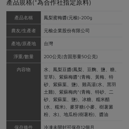
產品規格(*為合作社指定原料)
產品名稱
鳳梨蜜梅醬(元榆)-200g
農友/生產者
元榆企業股份有限公司
產地/原產地
台灣
淨重/數量
200公克(含固形量50公克)
內容物
水、鳳梨豆醬(鳳梨、豆麴、鹽、糖、
甘草)、紫蘇梅醬*(青梅、黃梅、特
砂、紫蘇葉、鹽)、雞高湯(水、黑羽
土雞)、紫蘇梅肉*(青梅、特砂、二
砂、紫蘇葉、鹽)、冰糖、糯米醋
(水、糯米)、麥芽糖(小麥、樹薯澱
粉、水)、地瓜粉(樹薯粉)、醬油
保存條件
冷凍未開封可保存12個月