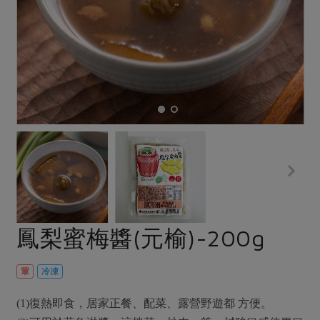
畜產肉類
水產
廚房瑜伽
合作25-經典快閃最後一週
水畜加工品
料理方式
產品檢驗
合作25-精選產品第四彈
關注議題
烘焙．點心
自主把關
合作25-精選產品第三彈
調理食材・點心
減硝酸鹽
惜食
醬料
檢驗報告
更多當季產品
調味醬料/南北貨
烘焙
非基改運動
支持本土農糧
湯品．鍋物
硝酸鹽檢驗
休閒零嘴
沖泡飲品
廢核運動
能源議題
漬物
議題活動
保健食品
減添加物
減塑減廢
涼拌沙拉
社員權益
主婦聯盟X樂齡網特約優惠案
公益金
食農教育
飲品
居家好物
合作社法規
30%rPET紅烏龍茶
更多議題
美妝保養
個人清潔
社務專區
2024農業發展計畫年度報告
鳳梨蜜梅醬(元榆)-200g
主題食譜
生活者e週報
家庭清潔
織品
選舉專區
更多議題活動
異國料理
日用品
圖書禮品
葷
冷凍
綠主張月刊
年菜食譜
防災用品
最新消息
把最好的台灣味帶回家！
(1)復熱即食，居家正餐、配菜、露營野遊都 方便。
典藏閱覽室
養身食補