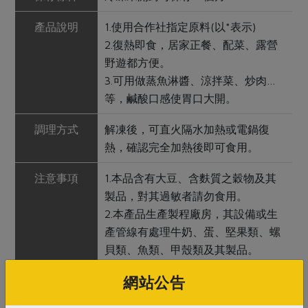
產品說明
1.使用合作社指定原料(以*表示)
2.復熱即食，居家正餐、配菜、露營
野遊都方便。
3.可用做蒸魚淋醬、涼拌菜、炒肉…
等，鹹酸口感使胃口大開。
調理方式
解凍後，可直火隔水加熱或電鍋復
熱，確認完全加熱後即可食用。
注意事項
1.本品含有大豆、含麩質之穀物及其
製品，對其過敏者請勿食用。
2.本產品生產製程廠房，其設備或生
產管線有處理牛奶、蛋、堅果類、螺
貝類、魚類、甲殼類及其製品。
3.開封後請盡速食用完畢，未食用完
網站公告
請冷凍保存。