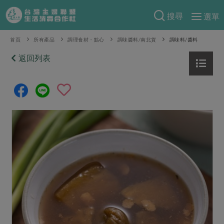
搜尋
選單
產品分類
首頁
所有產品
調理食材・點心
調味醬料/南北貨
調味料/醬料
當季蔬果
返回列表
食譜料理
一籃菜
當令水果
食材
特別企畫
芽苗類
蕈菇類
米食
預購活動
綠主張
辛香料類
麵食
把最好的台灣味帶回家！
觀點文章
關於合作社
肉食
奶蛋豆・五穀
防災用品預購圓滿結束
主婦食堂
一籃菜真心話
海鮮
蛋
乳製品
認識合作社
重要公告
2026年端午節預購圓滿結束
社內大小事
合作聯合國
常備菜
豆製品
米麵雜糧
關於我們
更多預購活動
產品故事
生活提案
蔬食
合作社組織
肉品・水產
樂齡生活
親子食育
蛋料理
當季產品
員工與求才