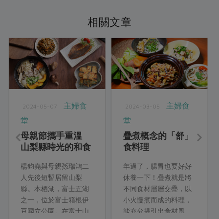
相關文章
主婦食
主婦食
2024-05-07
2024-03-05
堂
堂
母親節攜手重溫
疊煮概念的「舒」
山梨縣時光的和食
食料理
料理
楊鈞堯與母親孫瑞鴻二
年過了，腸胃也要好好
人先後短暫居留山梨
休養一下！疊煮就是將
縣。本栖湖，富士五湖
不同食材層層交疊，以
之一，位於富士箱根伊
小火慢煮而成的料理，
豆國立公園。在富士山
能充分提引出食材風