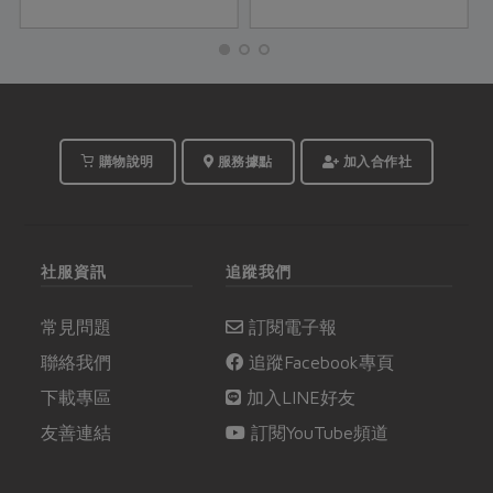
相伴、本栖湖環繞，四
味。這次教你用疊煮概
季清朗的日子裡，他們
念，變化出一道道清
一起將異國的風土文
爽、舒服的主菜、配
化、季節旬味收納進餐
菜、湯麵等料理，吃了
桌上的家常料理。跨文
舒心也舒身。
化的融合，使他們看見
文化底蘊的內涵，並將
購物說明
服務據點
加入合作社
料理提升到待人接物的
哲學意境。
社服資訊
追蹤我們
常見問題
訂閱電子報
聯絡我們
追蹤Facebook專頁
下載專區
加入LINE好友
友善連結
訂閱YouTube頻道