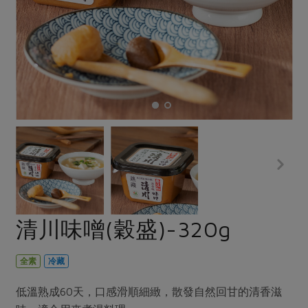
畜產肉類
水產
廚房瑜伽
合作25-經典快閃最後一週
水畜加工品
料理方式
產品檢驗
合作25-精選產品第四彈
關注議題
烘焙．點心
自主把關
合作25-精選產品第三彈
調理食材・點心
減硝酸鹽
惜食
醬料
檢驗報告
更多當季產品
調味醬料/南北貨
烘焙
非基改運動
支持本土農糧
湯品．鍋物
硝酸鹽檢驗
休閒零嘴
沖泡飲品
廢核運動
能源議題
漬物
議題活動
保健食品
減添加物
減塑減廢
涼拌沙拉
社員權益
主婦聯盟X樂齡網特約優惠案
公益金
食農教育
飲品
居家好物
合作社法規
30%rPET紅烏龍茶
更多議題
美妝保養
個人清潔
社務專區
2024農業發展計畫年度報告
清川味噌(穀盛)-320g
主題食譜
生活者e週報
家庭清潔
織品
選舉專區
更多議題活動
異國料理
日用品
圖書禮品
全素
冷藏
綠主張月刊
年菜食譜
防災用品
最新消息
把最好的台灣味帶回家！
低溫熟成60天，口感滑順細緻，散發自然回甘的清香滋
典藏閱覽室
養身食補