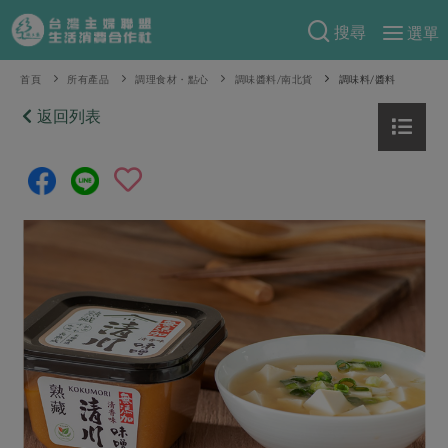
搜尋
選單
產品分類
首頁
所有產品
調理食材・點心
調味醬料/南北貨
調味料/醬料
當季蔬果
返回列表
食譜料理
一籃菜
當令水果
食材
特別企畫
芽苗類
蕈菇類
米食
預購活動
綠主張
辛香料類
麵食
把最好的台灣味帶回家！
觀點文章
關於合作社
肉食
奶蛋豆・五穀
防災用品預購圓滿結束
主婦食堂
一籃菜真心話
海鮮
蛋
乳製品
認識合作社
重要公告
2026年端午節預購圓滿結束
社內大小事
合作聯合國
常備菜
豆製品
米麵雜糧
關於我們
更多預購活動
產品故事
生活提案
蔬食
合作社組織
肉品・水產
樂齡生活
親子食育
蛋料理
當季產品
員工與求才