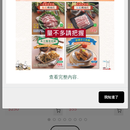
惜食
RPET
食譜
減硝酸鹽
雞蛋
食安
共同購買
穀盛股份有限公司
穀盛股份有限公司
有機玄米酢
糯米酢
查看完整內容..
600毫升
600毫升
我知道了
全素
常溫
全素
常溫
$250
$55