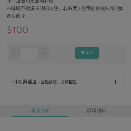
味，適合用來煮湯料理。
媒體報導
最新產品
節慶大餐
※味噌不建議長時間加熱，若過度加熱可能會使味噌開始
下載專區
產生酸味。
優惠專區
$100
高麗菜海鮮煎餅
地區活動
素食專區
社務會議
地區活動
樂齡友善
活動報下載
加入
付款與運送
（全區供應 | 冷藏配送）
產品介紹
訂購須知