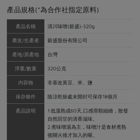
產品規格(*為合作社指定原料)
產品名稱
清川味噌(穀盛)-320g
農友/生產者
穀盛股份有限公司
產地/原產地
台灣
淨重/數量
320公克
內容物
非基改黃豆、米、鹽
保存條件
陰涼乾燥處未開封可保存18個月
產品說明
1.低溫熟成60天,口感滑順細緻，散發
自然回甘的清香滋味。
2.煮味噌湯為主，味噌汁是食材煮熟
後關火後才加入的喔。