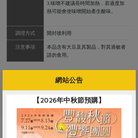
3.味噌不建議長時間加熱，若過度加
熱可能會使味噌開始產生酸味。
調理方式
開封後利用
注意事項
本品含有大豆及其製品，對其過敏者
請勿食用。
網站公告
關鍵字
【2026年中秋節預購】
# 穀盛
# 味噌
你可能有興趣的產品