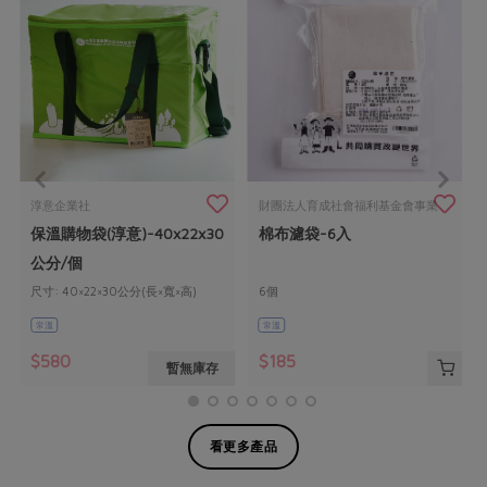
淳意企業社
財團法人育成社會福利基金會事業
保溫購物袋(淳意)-40x22x30
棉布濾袋-6入
部台北市永明發展中心
公分/個
尺寸: 40×22×30公分(長×寬×高)
6個
常溫
常溫
$580
$185
暫無庫存
看更多產品