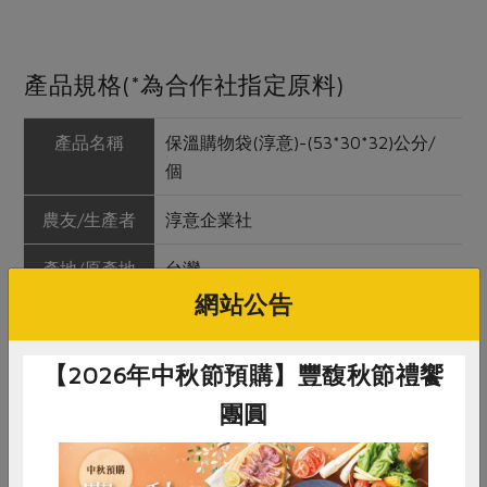
產品規格(*為合作社指定原料)
產品名稱
保溫購物袋(淳意)-(53*30*32)公分/
個
農友/生產者
淳意企業社
產地/原產地
台灣
網站公告
淨重/數量
1個， 尺寸：上長53公分、下長30公
分、高32公分、底寬20公分
【2026年中秋節預購】豐馥秋節禮饗
內容物
材質：尼龍布、鋁箔(鋁箔電鍍+PE塑
團圓
膠編織布)、EPE泡棉墊、織帶(尼龍)
產品說明
1.搭配保冷包或冰棍使用，更能保持