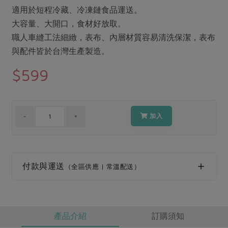
媒體報導
最新產品
適用於短程冷藏、冷凍鏈食品運送。
節慶大餐
下載專區
大容量、大開口，食材好放取。
優惠專區
職人車縫工法細緻，表布、內層材質容易清洗保潔，表布
高麗菜海鮮煎餅
與配件皆於台灣生產製造。
地區活動
素食專區
$599
社務會議
地區活動
樂齡友善
活動報下載
加入
付款與運送
（全區供應 | 常溫配送）
產品介紹
訂購須知