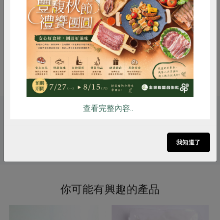
產品冷藏、冷凍鏈的連貫性
2.內層材質易保潔可用布擦式或清洗
惜食
RPET
食譜
減硝酸鹽
注意事項
因布料彈性、測量起訖點、人工測量
雞蛋
食安
共同購買
方式不同等因素，與實際商品尺吋略
有誤差
查看完整內容..
關鍵字
# 淳意
# 購物袋
我知道了
你可能有興趣的產品