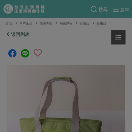
搜尋
選單
產品分類
首頁
所有產品
優惠專區
居家好物
日用品
日用品
當季蔬果
返回列表
食譜料理
一籃菜
當令水果
食材
特別企畫
芽苗類
蕈菇類
米食
預購活動
綠主張
辛香料類
麵食
把最好的台灣味帶回家！
觀點文章
關於合作社
肉食
奶蛋豆・五穀
防災用品預購圓滿結束
主婦食堂
一籃菜真心話
海鮮
蛋
乳製品
認識合作社
重要公告
2026年端午節預購圓滿結束
社內大小事
合作聯合國
常備菜
豆製品
米麵雜糧
關於我們
更多預購活動
產品故事
生活提案
蔬食
合作社組織
肉品・水產
樂齡生活
親子食育
蛋料理
當季產品
員工與求才