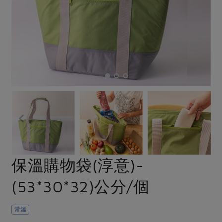
畜產肉類
水產
廚房瑜伽
合作25-經典快閃最後一週
水畜加工品
料理方式
產品檢驗
合作25-精選產品第四彈
關注議題
烘焙．點心
自主把關
合作25-精選產品第三彈
調理食材・點心
減硝酸鹽
惜食
醬料
檢驗報告
更多當季產品
調味醬料/南北貨
烘焙
非基改運動
支持本土農糧
湯品．鍋物
硝酸鹽檢驗
休閒零嘴
沖泡飲品
廢核運動
能源議題
漬物
議題活動
保健食品
減添加物
減塑減廢
涼拌沙拉
社員權益
主婦聯盟X樂齡網特約優惠案
公益金
食農教育
飲品
居家好物
合作社法規
30%rPET紅烏龍茶
更多議題
美妝保養
個人清潔
社務專區
2024農業發展計畫年度報告
保溫購物袋(淳意)-
主題食譜
生活者e週報
家庭清潔
織品
選舉專區
更多議題活動
(53*30*32)公分/個
異國料理
日用品
圖書禮品
綠主張月刊
年菜食譜
防災用品
最新消息
把最好的台灣味帶回家！
常溫
典藏閱覽室
養身食補