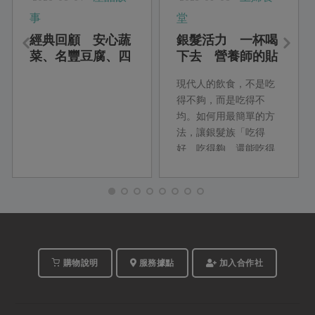
事
堂
經典回顧 安心蔬
銀髮活力 一杯喝
菜、名豐豆腐、四
下去 營養師的貼
方鮮乳、喜願小
心銀髮族料理
現代人的飲食，不是吃
麥、綠宣清潔用品
得不夠，而是吃得不
均。如何用最簡單的方
法，讓銀髮族「吃得
好、吃得夠、還能吃得
巧」？本期主婦食堂特
別邀請資深營養師柯蘊
慧，從最新的營養調查
出發，設計以「飲品」
為主的早餐與下午點
心，幫銀髮族補足常見
的營養缺口。
購物說明
服務據點
加入合作社