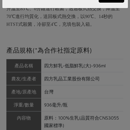
生乳利用預冷設備，將生乳降至4℃，透過板式熱交換，
升溫至85℃、6分鐘進行殺菌，透過板式熱交換，降溫至
70℃進行均質化，送回板式熱交換，以90℃、14秒的
HTST式殺菌，冷卻至4℃，充填包裝入箱。
產品規格(*為合作社指定原料)
產品名稱
四方鮮乳-低脂鮮乳(大)-936ml
農友/生產者
四方乳品工業股份有限公司
產地/原產地
台灣
淨重/數量
936毫升/瓶
內容物
原料：100%生乳(品質符合CNS3055
國家標準)