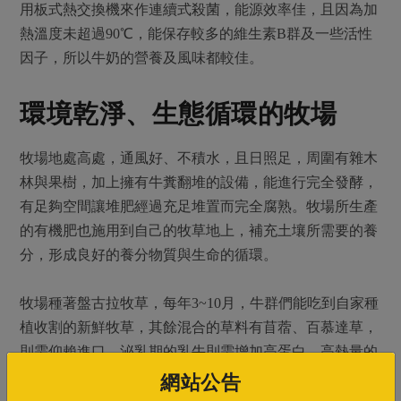
用板式熱交換機來作連續式殺菌，能源效率佳，且因為加
熱溫度未超過90℃，能保存較多的維生素B群及一些活性
因子，所以牛奶的營養及風味都較佳。
環境乾淨、生態循環的牧場
牧場地處高處，通風好、不積水，且日照足，周圍有雜木
林與果樹，加上擁有牛糞翻堆的設備，能進行完全發酵，
有足夠空間讓堆肥經過充足堆置而完全腐熟。牧場所生產
的有機肥也施用到自己的牧草地上，補充土壤所需要的養
分，形成良好的養分物質與生命的循環。
牧場種著盤古拉牧草，每年3~10月，牛群們能吃到自家種
植收割的新鮮牧草，其餘混合的草料有苜蓿、百慕達草，
則需仰賴進口，泌乳期的乳牛則需增加高蛋白、高熱量的
飼料(精料)。
網站公告