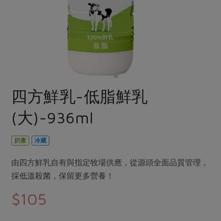
畜產肉類
水產
廚房瑜伽
合作25-經典快閃最後一週
水畜加工品
料理方式
產品檢驗
合作25-精選產品第四彈
關注議題
烘焙．點心
自主把關
合作25-精選產品第三彈
調理食材・點心
減硝酸鹽
惜食
醬料
檢驗報告
更多當季產品
調味醬料/南北貨
烘焙
非基改運動
支持本土農糧
湯品．鍋物
硝酸鹽檢驗
休閒零嘴
沖泡飲品
廢核運動
能源議題
四方鮮乳-低脂鮮乳
漬物
議題活動
保健食品
減添加物
減塑減廢
涼拌沙拉
(大)-936ml
社員權益
主婦聯盟X樂齡網特約優惠案
公益金
食農教育
飲品
居家好物
合作社法規
30%rPET紅烏龍茶
更多議題
奶素
冷藏
美妝保養
個人清潔
社務專區
2024農業發展計畫年度報告
主題食譜
由四方鮮乳自有與指定牧場供應，從源頭全面品質管理，
生活者e週報
家庭清潔
織品
選舉專區
更多議題活動
採低溫殺菌，保留更多營養！
異國料理
日用品
圖書禮品
綠主張月刊
$105
年菜食譜
防災用品
最新消息
把最好的台灣味帶回家！
典藏閱覽室
養身食補