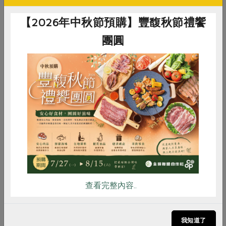
整個牧場的蚊蠅少，無濃烈臭味，住在四方社區的牛群們
【2026年中秋節預購】豐馥秋節禮饗
整體健康良好，這些條件下，提供了生產高品質鮮乳的極
團圓
佳條件。
能安心享用的鮮乳
目前使用HTST殺菌的品牌牛奶並不多，因為使用的溫度
惜食
RPET
食譜
減硝酸鹽
並無法殺滅所有細菌，所以對牧場的牛群健康的要求度較
雞蛋
食安
共同購買
高，加工時的溫度調節需要比UHT更嚴密管理，能夠堅持
這些條件，又堅持不生產添加色素香料的調味乳，四方乳
品符合了我們的需求，希望這樣的生產者在消費者的支持
下，能穩健經營，持續精進。
查看完整內容..
什麼是HTST
流程？
我知道了