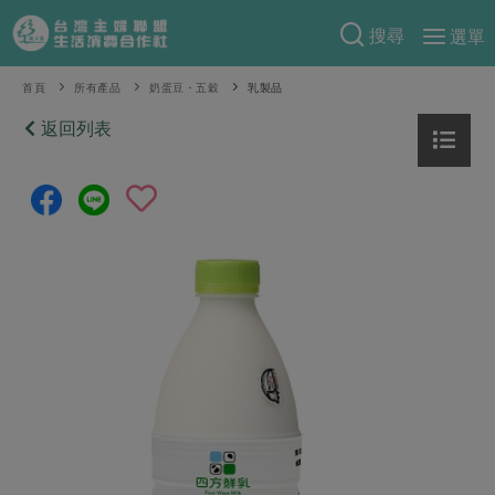
搜尋
選單
產品分類
首頁
所有產品
奶蛋豆・五穀
乳製品
當季蔬果
返回列表
食譜料理
一籃菜
當令水果
食材
特別企畫
芽苗類
蕈菇類
米食
預購活動
綠主張
辛香料類
麵食
把最好的台灣味帶回家！
觀點文章
關於合作社
肉食
奶蛋豆・五穀
防災用品預購圓滿結束
主婦食堂
一籃菜真心話
海鮮
蛋
乳製品
認識合作社
重要公告
2026年端午節預購圓滿結束
社內大小事
合作聯合國
常備菜
豆製品
米麵雜糧
關於我們
更多預購活動
產品故事
生活提案
蔬食
合作社組織
肉品・水產
樂齡生活
親子食育
蛋料理
當季產品
員工與求才