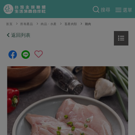
搜尋
選單
產品分類
首頁
所有產品
肉品・水產
畜產肉類
雞肉
當季蔬果
返回列表
食譜料理
一籃菜
當令水果
食材
特別企畫
芽苗類
蕈菇類
米食
預購活動
綠主張
辛香料類
麵食
把最好的台灣味帶回家！
觀點文章
關於合作社
肉食
奶蛋豆・五穀
防災用品預購圓滿結束
主婦食堂
一籃菜真心話
海鮮
蛋
乳製品
認識合作社
重要公告
2026年端午節預購圓滿結束
社內大小事
合作聯合國
常備菜
豆製品
米麵雜糧
關於我們
更多預購活動
產品故事
生活提案
蔬食
合作社組織
肉品・水產
樂齡生活
親子食育
蛋料理
當季產品
員工與求才