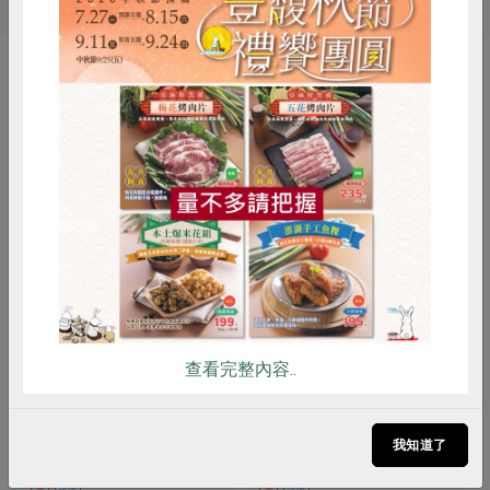
你可能有興趣的產品
惜食
RPET
食譜
減硝酸鹽
雞蛋
食安
共同購買
柏香肉品有限公司
柏香肉品有限公司
查看完整內容..
台灣善糧黃金土雞翅小腿(柏
台灣善糧黃金土雞二節翅(柏
香)-300g
香)-200g
我知道了
300公克(6入)
200公克(6入)
葷
冷凍
葷
冷凍