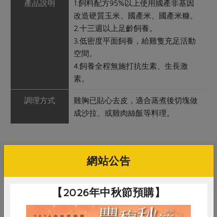
產品說明
1.飼料配方95%以上使用國產非基因
改造硬質玉米、國產米、國產米糠。
2.十三週以上足齡飼養。
3.低密度平面飼養，給雞隻充足活動
空間。
4.飼養全程無施打抗生素、生長激
素。
調理方式
雞胸已貼心去皮，適合蒸煮後切塊做
成沙拉、或雞肉絲飯等料理。
網站公告
關鍵字
# 善糧黃金土雞
# 柏香
# 雞胸肉
【2026年中秋節預購】
# 非基改