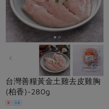
畜產肉類
水產
廚房瑜伽
合作25-經典快閃最後一週
水畜加工品
料理方式
產品檢驗
合作25-精選產品第四彈
關注議題
烘焙．點心
自主把關
合作25-精選產品第三彈
調理食材・點心
減硝酸鹽
惜食
醬料
檢驗報告
更多當季產品
調味醬料/南北貨
烘焙
非基改運動
支持本土農糧
湯品．鍋物
硝酸鹽檢驗
休閒零嘴
沖泡飲品
廢核運動
能源議題
漬物
議題活動
保健食品
減添加物
減塑減廢
涼拌沙拉
社員權益
主婦聯盟X樂齡網特約優惠案
公益金
食農教育
飲品
居家好物
合作社法規
30%rPET紅烏龍茶
更多議題
美妝保養
個人清潔
社務專區
2024農業發展計畫年度報告
台灣善糧黃金土雞去皮雞胸
主題食譜
生活者e週報
家庭清潔
織品
選舉專區
更多議題活動
(柏香)-280g
異國料理
日用品
圖書禮品
綠主張月刊
年菜食譜
防災用品
最新消息
把最好的台灣味帶回家！
葷
冷凍
典藏閱覽室
養身食補