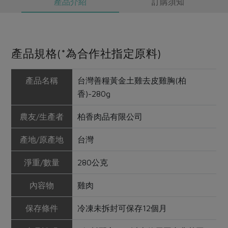
產品介紹
訂購須知
產品規格(*為合作社指定原料)
產品名稱
台灣善糧黃金土雞去皮雞胸(柏
香)-280g
農友/生產者
柏香肉品有限公司
產地/原產地
台灣
淨重/數量
280公克
內容物
雞肉
保存條件
冷凍未拆封可保存12個月