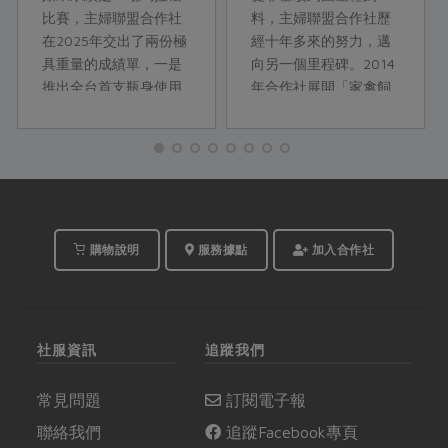
里程碑
比賽，主婦聯盟合作社
料，主婦聯盟合作社歷
在2025年交出了兩份極
經十年多來的努力，邁
具重量的成績單，一是
向另一個里程碑。2014
推出全台首支瓶身使用
年合作社展開「家禽飼
再生PET（rPET）的紅
料配方使用國產品計
烏龍瓶裝茶飲，落實包
畫」，當時飼料中連使
材的循環利用，二是使
用10%國產硬質玉米的
用國產飼料養出善糧黃
目標都困難重重。如今
金土雞，為全台飼牧業
我們終於迎來第一支
跨出糧食自主的一大
95%以上使用國產飼料
步。
配方的台灣善糧黃金土
購物說明
服務據點
加入合作社
雞。
社服資訊
追蹤我們
常見問題
訂閱電子報
聯絡我們
追蹤Facebook專頁