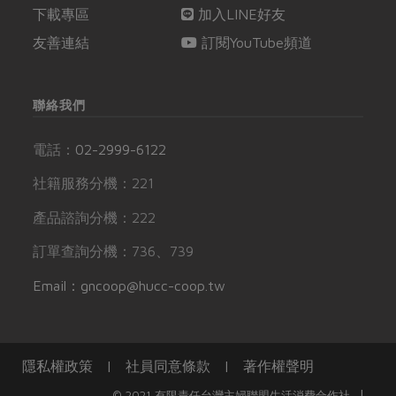
下載專區
加入LINE好友
友善連結
訂閱YouTube頻道
聯絡我們
電話：
02-2999-6122
社籍服務分機：221
產品諮詢分機：222
訂單查詢分機：736、739
Email：gncoop@hucc-coop.tw
隱私權政策
|
社員同意條款
|
著作權聲明
|
© 2021 有限責任台灣主婦聯盟生活消費合作社