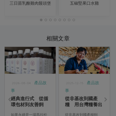
三日苗乳酪雞肉饅頭堡
五椒堅果口水雞
相關文章
產品故
產品故
2026-08-04
2025-12-15
事
事
經典進行式 從循
從非基改到國產
環包材到友善飼
糧 用台灣糧養出
牧，一起邁向嶄新
台灣善糧黃金土雞
如果永續是一場馬拉松
從非基改到國產糧飼