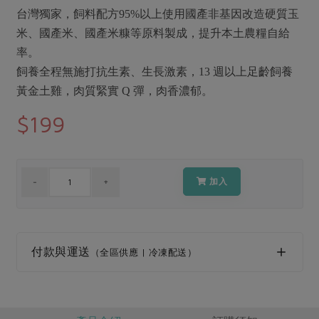
媒體報導
最新產品
台灣獨家，飼料配方95%以上使用國產非基因改造硬質玉
節慶大餐
下載專區
米、國產米、國產米糠等原料製成，提升本土農糧自給
優惠專區
率。
高麗菜海鮮煎餅
飼養全程無施打抗生素、生長激素，13 週以上足齡飼養
地區活動
素食專區
黃金土雞，肉質緊實 Q 彈，肉香濃郁。
社務會議
地區活動
$199
樂齡友善
活動報下載
加入
付款與運送
（全區供應 | 冷凍配送）