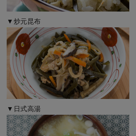
▼炒元昆布
▼日式高湯