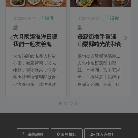
主婦食
主婦食
2025-06-17
2024-05-07
堂
堂
六月國際海洋日讓
母親節攜手重溫
我們一起友善海
山梨縣時光的和食
洋、永續上桌
料理
大海的富饒滋養人類身
楊鈞堯與母親孫瑞鴻二
心靈，海風習習，波光
人先後短暫居留山梨
律動，潮汐往來，涵養
縣。本栖湖，富士五湖
多少詩意情懷與開啟多
之一，位於富士箱根伊
少浪漫想像。達悟海洋
豆國立公園。在富士山
作家夏曼‧ 藍波安就曾說
相伴、本栖湖環繞，四
過︰「我願是那片海洋
季清朗的日子裡，他們
的魚鱗」對海洋的深情
一起將異國的風土文
與敬畏不言而喻。萬物
化、季節旬味收納進餐
平等，海洋資源也並非
桌上的家常料理。跨文
不虞匱乏，永續環境才
化的融合，使他們看見
有未來。
文化底蘊的內涵，並將
購物說明
服務據點
加入合作社