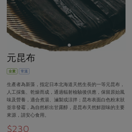
畜產肉類
水產
廚房瑜伽
合作25-經典快閃最後一週
水畜加工品
料理方式
產品檢驗
合作25-精選產品第四彈
關注議題
烘焙．點心
自主把關
合作25-精選產品第三彈
調理食材・點心
減硝酸鹽
惜食
醬料
檢驗報告
更多當季產品
調味醬料/南北貨
烘焙
非基改運動
支持本土農糧
湯品．鍋物
硝酸鹽檢驗
休閒零嘴
沖泡飲品
廢核運動
能源議題
元昆布
漬物
議題活動
保健食品
減添加物
減塑減廢
涼拌沙拉
社員權益
主婦聯盟X樂齡網特約優惠案
全素
常溫
公益金
食農教育
飲品
居家好物
合作社法規
30%rPET紅烏龍茶
更多議題
生產者為新藻，指定日本北海道天然生長的一等元昆布，
美妝保養
個人清潔
社務專區
2024農業發展計畫年度報告
人工採集、乾燥而成，通過輻射檢驗後供應，保留原始風
主題食譜
生活者e週報
味及營養，適合煮湯、滷製或涼拌；昆布表面白色粉末狀
家庭清潔
織品
選舉專區
更多議題活動
並非發霉，為自然析出甘露醇，是昆布天然鮮甜味的主要
異國料理
日用品
圖書禮品
綠主張月刊
來源，請安心食用。
年菜食譜
防災用品
最新消息
把最好的台灣味帶回家！
$230
典藏閱覽室
養身食補