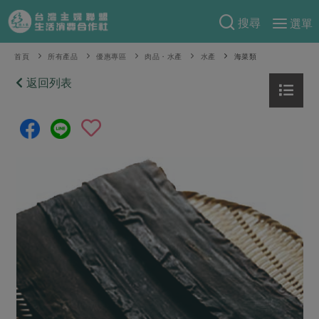
搜尋
選單
產品分類
首頁
所有產品
優惠專區
肉品・水產
水產
海菜類
當季蔬果
返回列表
食譜料理
一籃菜
當令水果
食材
特別企畫
芽苗類
蕈菇類
米食
預購活動
綠主張
辛香料類
麵食
把最好的台灣味帶回家！
觀點文章
關於合作社
肉食
奶蛋豆・五穀
防災用品預購圓滿結束
主婦食堂
一籃菜真心話
海鮮
蛋
乳製品
認識合作社
重要公告
2026年端午節預購圓滿結束
社內大小事
合作聯合國
常備菜
豆製品
米麵雜糧
關於我們
更多預購活動
產品故事
生活提案
蔬食
合作社組織
肉品・水產
樂齡生活
親子食育
蛋料理
當季產品
員工與求才