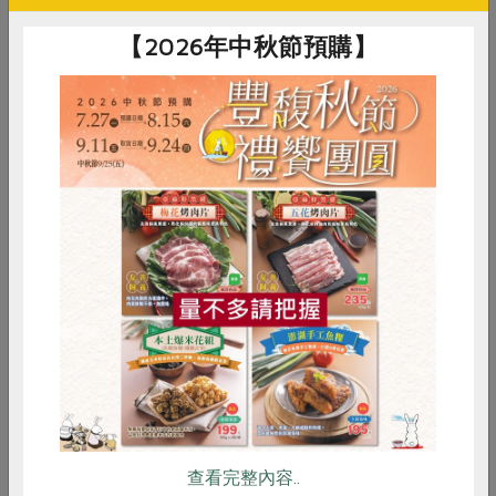
內容物
海帶
【2026年中秋節預購】
保存條件
陰涼乾燥處
產品說明
指定日本北海道天然生長的一等元昆
布，人工採集、乾燥而成，經輻射檢
驗後供應；保留原始風味及營養，適
合煮湯、滷製或涼拌
調理方式
以乾淨的布稍微擦淨，剪成合適的大
惜食
RPET
食譜
減硝酸鹽
小 煮湯 ─ 將昆布放入冷水中，以中
小火煮沸後即可 涼拌 ─ 將煮熟的昆
雞蛋
食安
共同購買
布切成適合的大小，加入調味料即可
涼拌食用
注意事項
1. 開封後請及早食用，若有剩餘，請
密封保存於陰涼乾燥處，或封好置於
冰箱冷藏
查看完整內容..
2. 昆布表面白色粉末狀為自然析出甘