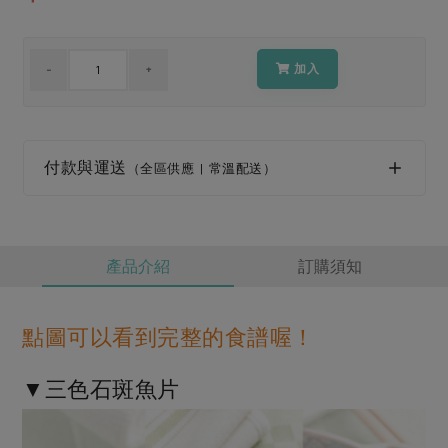
媒體報導
最新產品
節慶大餐
下載專區
優惠專區
加入
高麗菜海鮮煎餅
地區活動
素食專區
社務會議
地區活動
付款與運送
樂齡友善
（全區供應 | 常溫配送）
活動報下載
產品介紹
訂購須知
點圖可以看到完整的食譜喔！
▼三色石斑魚片