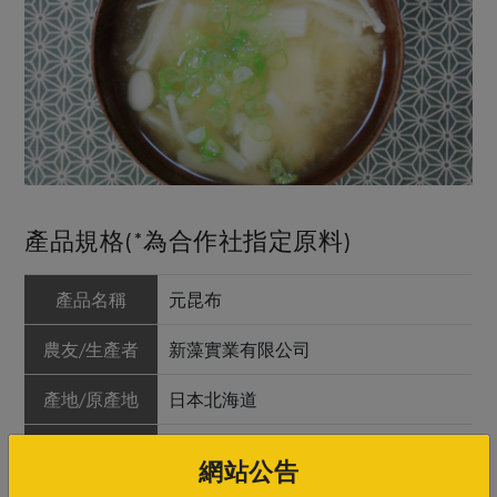
產品規格(*為合作社指定原料)
產品名稱
元昆布
農友/生產者
新藻實業有限公司
產地/原產地
日本北海道
淨重/數量
150公克
網站公告