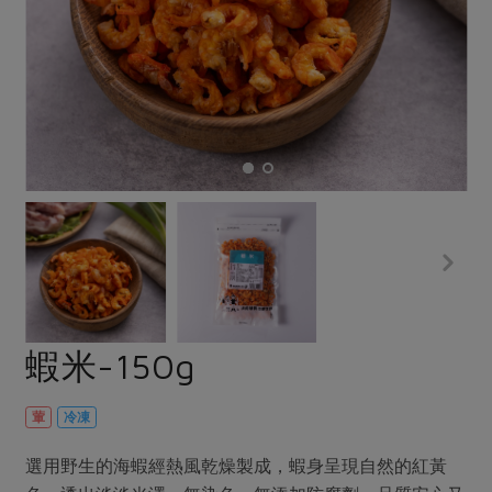
畜產肉類
水產
廚房瑜伽
合作25-經典快閃最後一週
水畜加工品
料理方式
產品檢驗
合作25-精選產品第四彈
關注議題
烘焙．點心
自主把關
合作25-精選產品第三彈
調理食材・點心
減硝酸鹽
惜食
醬料
檢驗報告
更多當季產品
調味醬料/南北貨
烘焙
非基改運動
支持本土農糧
湯品．鍋物
硝酸鹽檢驗
休閒零嘴
沖泡飲品
廢核運動
能源議題
漬物
議題活動
保健食品
減添加物
減塑減廢
涼拌沙拉
社員權益
主婦聯盟X樂齡網特約優惠案
公益金
食農教育
飲品
居家好物
合作社法規
30%rPET紅烏龍茶
更多議題
美妝保養
個人清潔
社務專區
2024農業發展計畫年度報告
蝦米-150g
主題食譜
生活者e週報
家庭清潔
織品
選舉專區
更多議題活動
異國料理
日用品
圖書禮品
葷
冷凍
綠主張月刊
年菜食譜
防災用品
最新消息
把最好的台灣味帶回家！
選用野生的海蝦經熱風乾燥製成，蝦身呈現自然的紅黃
典藏閱覽室
養身食補