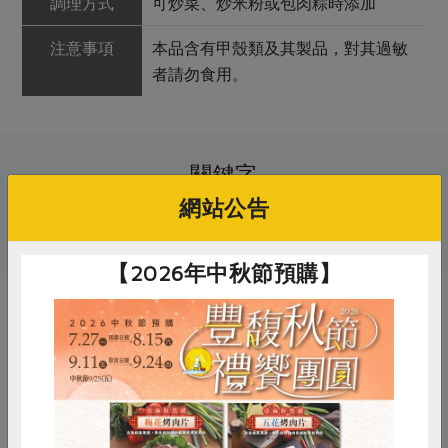
調理方式
可炒菜、炒米粉或包肉粽時添加
注意事項
本品含有甲殼類及其製品，對其過敏
者請勿食用。
關鍵字
網站公告
# 包粽食材
# 蝦米
【2026年中秋節預購】
你可能有興趣的產品