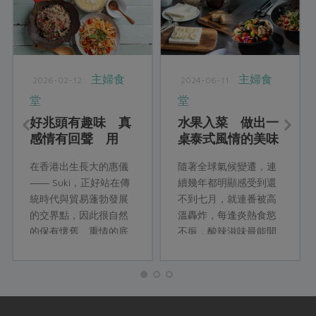
主婦食
主婦食
2026-02-12
2024-06-11
堂
堂
好兆頭有趣味 真
水果入菜 做出一
感情有回聲 用
桌泰式風情的美味
「港味三福」談
餐點
在香港出生長大的惠儀
隨著全球氣候變遷，連
家、談節，也談一
―― Suki，正好站在傳
續幾年都明顯感受到還
桌人情的再相逢
統時代與貿易蓬勃發展
不到七月，就連番被高
的交界點，因此很自然
溫轟炸，每逢炎熱食慾
的保有懷舊、重情的底
不振，酸辣滋味最能開
蘊，同時又具備時髦亮
胃。這次邀請寒沐飯店
麗的氣質。這樣融合新
西餐主廚王志舜分享幾
舊時代的特色，也反映
道融合台灣在地食材，
在Suki 本次為我們介紹
並運用當季蔬果入菜的
的年菜上。
泰國菜，兩道沙拉和兩