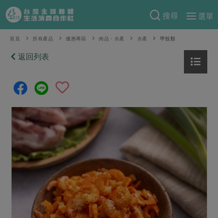
搜尋
選單
產品分類
首頁
所有產品
優惠專區
肉品・水產
水產
甲殼類
當季蔬果
返回列表
食譜料理
一籃菜
當令水果
食材
特別企畫
芽苗類
蕈菇類
米食
預購活動
綠主張
辛香料類
麵食
把最好的台灣味帶回家！
觀點文章
關於合作社
肉食
奶蛋豆・五穀
防災用品預購圓滿結束
主婦食堂
一籃菜真心話
海鮮
蛋
乳製品
認識合作社
重要公告
2026年端午節預購圓滿結束
社內大小事
合作聯合國
常備菜
豆製品
米麵雜糧
關於我們
更多預購活動
產品故事
生活提案
蔬食
合作社組織
肉品・水產
樂齡生活
親子食育
蛋料理
當季產品
員工與求才