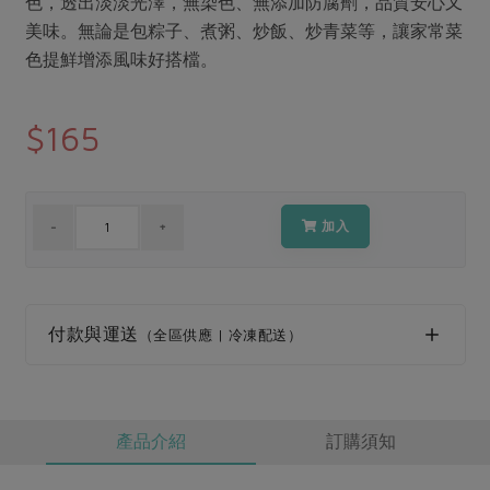
色，透出淡淡光澤，無染色、無添加防腐劑，品質安心又
媒體報導
最新產品
節慶大餐
美味。無論是包粽子、煮粥、炒飯、炒青菜等，讓家常菜
下載專區
色提鮮增添風味好搭檔。
優惠專區
高麗菜海鮮煎餅
地區活動
$165
素食專區
社務會議
地區活動
樂齡友善
活動報下載
加入
付款與運送
（全區供應 | 冷凍配送）
產品介紹
訂購須知