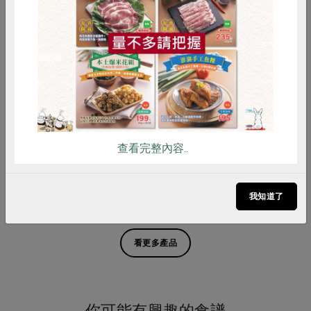
惜食
RPET
食譜
減硝酸鹽
雞蛋
食安
共同購買
浤良食品股份有限公司
虎尾鎮雜糧產銷班第四班
鹹蛋黃(浤良)
花生仁(王建朝)-600g/包
240公克/20粒
600公克
查看完整內容..
蛋素
冷凍
全素
常溫
$360
$245
暫無庫存
我知道了
看更多產品
你可能有興趣的食譜