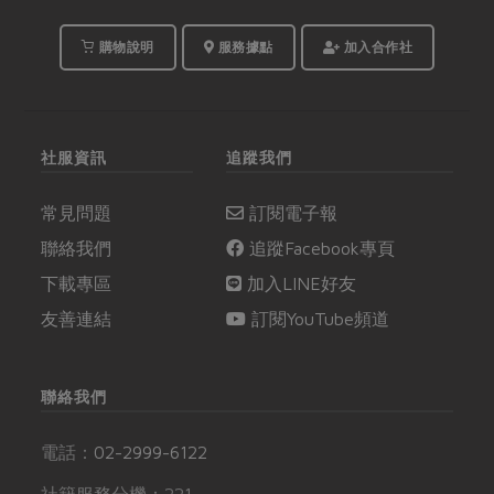
道甜品都是簡單好上
手，又能快速提振食慾
購物說明
服務據點
加入合作社
的泰式經典料理，邀請
主婦們居家夏日餐桌端
出開胃泰菜，讓家人為
之驚艷。
社服資訊
追蹤我們
常見問題
訂閱電子報
聯絡我們
追蹤Facebook專頁
下載專區
加入LINE好友
友善連結
訂閱YouTube頻道
聯絡我們
電話：
02-2999-6122