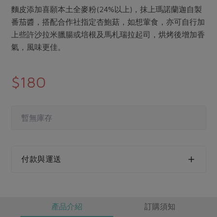
媒體報導
最新產品
麵皮添加喜願本土全麥粉(24%以上)，抹上瑪諾蘭迦自製
節慶大餐
下載專區
番茄醬，搭配合作社指定杏鮑菇，如想葷食，亦可自行加
優惠專區
上些許沙拉米臘腸或培根及馬札瑞拉起司，烘烤後增加香
高麗菜海鮮煎餅
氣，風味更佳。
地區活動
素食專區
社務會議
地區活動
$180
樂齡友善
活動報下載
暫無庫存
付款與運送
產品介紹
訂購須知