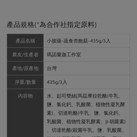
產品規格(*為合作社指定原料)
產品名稱
小披薩-蔬食杏鮑菇-435g/3入
農友/生產者
瑪諾蘭迦工作室
產地/原產地
台灣
淨重/數量
435g/3入
內容物
水、起司雙絲
馬茲摩拉乾酪
牛乳、
[
(
鹽、氯化鈣、乳酸菌、植物性凝乳酵
素
、切達乾酪
牛乳、鹽、氯化鈣、
)
(
乳酸菌、植物性凝乳酵素、β
胡蘿素
-
)
、切達乾酪
殺菌牛乳、鹽、乳酸菌、
(