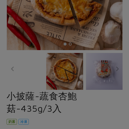
畜產肉類
水產
廚房瑜伽
合作25-經典快閃最後一週
水畜加工品
料理方式
產品檢驗
合作25-精選產品第四彈
關注議題
烘焙．點心
自主把關
合作25-精選產品第三彈
調理食材・點心
減硝酸鹽
惜食
醬料
檢驗報告
更多當季產品
調味醬料/南北貨
烘焙
非基改運動
支持本土農糧
湯品．鍋物
硝酸鹽檢驗
休閒零嘴
沖泡飲品
廢核運動
能源議題
漬物
議題活動
保健食品
減添加物
減塑減廢
涼拌沙拉
社員權益
主婦聯盟X樂齡網特約優惠案
公益金
食農教育
飲品
居家好物
合作社法規
30%rPET紅烏龍茶
更多議題
美妝保養
個人清潔
社務專區
2024農業發展計畫年度報告
小披薩-蔬食杏鮑
主題食譜
生活者e週報
家庭清潔
織品
選舉專區
更多議題活動
菇-435g/3入
異國料理
日用品
圖書禮品
綠主張月刊
年菜食譜
防災用品
最新消息
把最好的台灣味帶回家！
奶素
冷凍
典藏閱覽室
養身食補