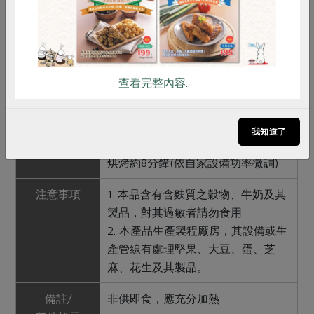
製作而成，口味清爽少負擔，如想葷
食，亦可自行加上些許沙拉米臘腸或
培根，烘烤後增加香氣，風味更佳。
調理方式
1. 烤箱：無須解凍，烤箱先預熱
查看完整內容..
150°C，披薩放入後烘烤約8分鐘；或
將解凍後披薩烘烤5分鐘即可(依自家
設備功率微調)
我知道了
2. 氣炸鍋：無須解凍，以150~170°C
烘烤約8分鐘(依自家設備功率微調)
注意事項
1. 本品含有含麩質之穀物、牛奶及其
製品，對其過敏者請勿食用
2. 本產品生產製程廠房，其設備或生
產管線有處理堅果、大豆、蛋、芝
麻、花生及其製品。
備註/
非供即食，應充分加熱