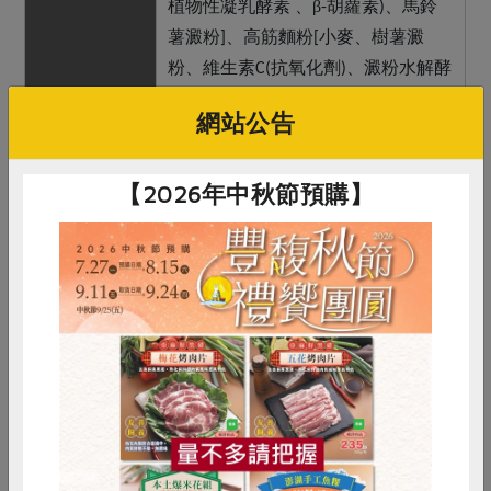
植物性凝乳酵素
、β
胡蘿素
、馬鈴
-
)
薯澱粉
、高筋麵粉
小麥、樹薯澱
]
[
粉、維生素
抗氧化劑
、澱粉水解酵
C(
)
素、聚木糖酵素、磷脂酵素、糊精
、
]
網站公告
本土全麥粉
、番茄醬
番茄、鹽
、杏
*
(
)
鮑菇
、特級冷壓橄欖油
、碘鹽、特
*
*
【2026年中秋節預購】
砂、酵母粉
釀酒酵母、乳化劑
脂肪
[
(
酸山梨醇酐酯
、抗氧化劑
維生素
)
(
、奧勒岡葉、黑胡椒粉、非基改玉
C)]
米澱粉
保存條件
冷凍未開封可保存6個月
產品說明
1.使用合作社指定原料(以*表示)。
惜食
RPET
食譜
減硝酸鹽
2.披薩麵皮添加喜願本土全麥粉(20%
以上)，抹上瑪諾蘭迦自製番茄醬，搭
雞蛋
食安
共同購買
配優質特級冷壓橄欖油與指定杏鮑菇