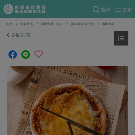
搜尋
選單
產品分類
首頁
所有產品
調理食材・點心
調味醬料/南北貨
調理食品
當季蔬果
返回列表
食譜料理
一籃菜
當令水果
食材
特別企畫
芽苗類
蕈菇類
米食
預購活動
綠主張
辛香料類
麵食
把最好的台灣味帶回家！
觀點文章
關於合作社
肉食
奶蛋豆・五穀
防災用品預購圓滿結束
主婦食堂
一籃菜真心話
海鮮
蛋
乳製品
認識合作社
重要公告
2026年端午節預購圓滿結束
社內大小事
合作聯合國
常備菜
豆製品
米麵雜糧
關於我們
更多預購活動
產品故事
生活提案
蔬食
合作社組織
肉品・水產
樂齡生活
親子食育
蛋料理
當季產品
員工與求才