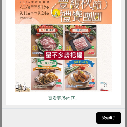
2026-04-30
社內大小事
合作社官方LINE 功能一次看！
惜食
RPET
食譜
減硝酸鹽
合作社官方LINE有什麼功能？線上社員卡是什
雞蛋
食安
共同購買
麼、怎麼綁定？票券專區怎麼使用？還提供哪些功
能？完整整理LINE功能使用說明，所有疑難雜症
看這裡！
查看完整內容..
我知道了