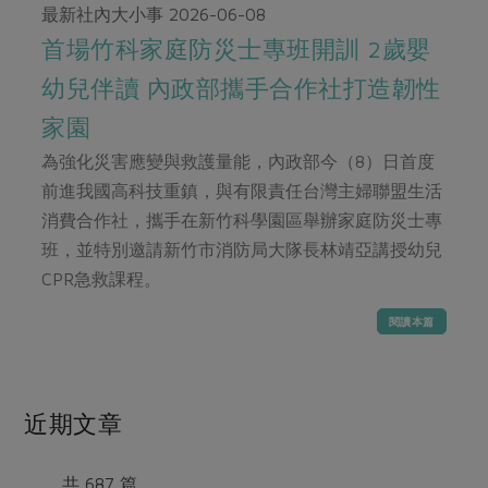
畜產肉類
水產
廚房瑜伽
最新社內大小事
2026-06-08
合作25-經典快閃最後一週
水畜加工品
首場竹科家庭防災士專班開訓 2歲嬰
料理方式
產品檢驗
合作25-精選產品第四彈
關注議題
幼兒伴讀 內政部攜手合作社打造韌性
烘焙．點心
自主把關
合作25-精選產品第三彈
調理食材・點心
減硝酸鹽
惜食
家園
醬料
檢驗報告
更多當季產品
調味醬料/南北貨
烘焙
非基改運動
支持本土農糧
為強化災害應變與救護量能，內政部今（8）日首度
湯品．鍋物
硝酸鹽檢驗
休閒零嘴
沖泡飲品
前進我國高科技重鎮，與有限責任台灣主婦聯盟生活
廢核運動
能源議題
漬物
議題活動
消費合作社，攜手在新竹科學園區舉辦家庭防災士專
保健食品
減添加物
減塑減廢
涼拌沙拉
班，並特別邀請新竹市消防局大隊長林靖亞講授幼兒
社員權益
主婦聯盟X樂齡網特約優惠案
公益金
食農教育
CPR急救課程。
飲品
居家好物
合作社法規
30%rPET紅烏龍茶
更多議題
閱讀本篇
美妝保養
個人清潔
社務專區
2024農業發展計畫年度報告
主題食譜
生活者e週報
家庭清潔
織品
選舉專區
更多議題活動
異國料理
日用品
圖書禮品
近期文章
綠主張月刊
年菜食譜
防災用品
最新消息
把最好的台灣味帶回家！
典藏閱覽室
養身食補
共 687 篇