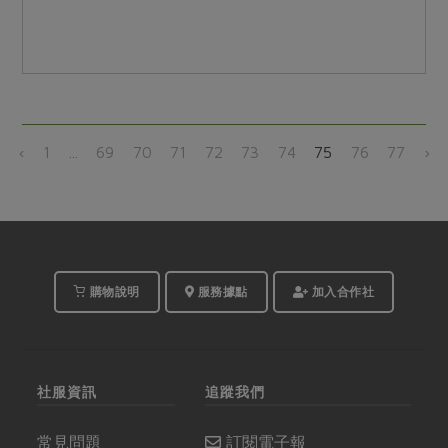
‹
1
...
69
70
71
72
73
74
75
76
77
›
購物說明
服務據點
加入合作社
社服資訊
追蹤我們
常見問題
訂閱電子報