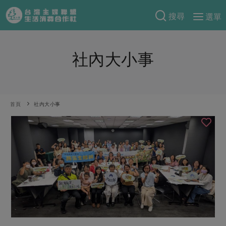
搜尋
選單
產品分類
社內大小事
當季蔬果
食譜料理
一籃菜
當令水果
食材
特別企畫
芽苗類
蕈菇類
米食
首頁
社內大小事
預購活動
綠主張
辛香料類
麵食
把最好的台灣味帶回家！
觀點文章
關於合作社
肉食
奶蛋豆・五穀
防災用品預購圓滿結束
主婦食堂
一籃菜真心話
海鮮
蛋
乳製品
認識合作社
重要公告
2026年端午節預購圓滿結束
社內大小事
合作聯合國
常備菜
豆製品
米麵雜糧
關於我們
更多預購活動
產品故事
生活提案
蔬食
合作社組織
肉品・水產
樂齡生活
親子食育
蛋料理
當季產品
員工與求才