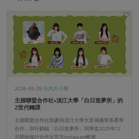
媒體報導
最新產品
節慶大餐
下載專區
優惠專區
高麗菜海鮮煎餅
地區活動
素食專區
社務會議
地區活動
樂齡友善
活動報下載
2026-05-25
社內大小事
主婦聯盟合作社×淡江大學「白日造夢所」的
Z世代轉譯
主婦聯盟合作社因參與淡江大學大眾傳播學系產學
合作，與行銷組「白日造夢所」同學從2025年12
月開始進行合作社官方Instagram帳號