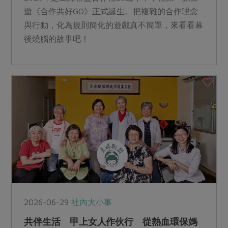
遊《合作共好GO》正式誕生。把複雜的合作理念
與行動，化為規則簡化的遊戲真不簡單，來看看幕
後燒腦的故事吧！
2026-06-29
社內大小事
共伴生活 甲上女人作伙行 從熱血環保媽