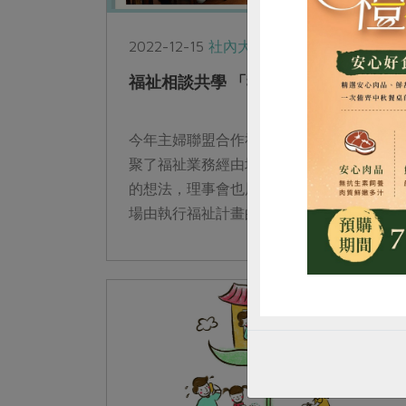
2022-12-15
社內大小事
樂齡生活
福祉相談共學 「我們的共老藍圖」
惜
今年主婦聯盟合作社的中長期計畫討論，凝
聚了福祉業務經由培訓學習進一步落實執行
的想法，理事會也展開兩場共學相談會；本
場由執行福祉計畫的幹部許君能與梁麗娟分
別報告站所空間改善與生活保健計畫進程，
社內相關業務職員也與會交流。