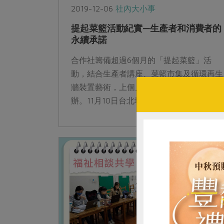
2019-12-06
社內大小事
提起菜籃活動紀實—生產者和消費者的
永續承諾
合作社籌備超過6個月的「提起菜籃」活
動，結合生產者講座、菜籃市集及循環再生
牆裝置藝術，上個月於台北、台中兩地舉
辦。11月10日台北場活動當天陽光普照，聽
完生產者演講，來到菜籃市集，更能清楚看
見產...