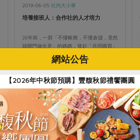
2019-06-05
社內大小事
培養接班人：合作社的人才培力
26年前，一群「不懂帳務，不懂倉儲，竟然
就開門做生意」的媽媽，發起「共同購買」
運動，在前輩們胼手胝足的帶領下，主婦聯
網站公告
盟生活消費合作社發展到如今擁有7萬社
員、15億元利用額的規模。 組織成長...
【2026年中秋節預購】豐馥秋節禮饗團圓