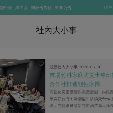
別企畫
綠主張
關於合作社
重要公告
社員登
社內大小事
最新社內大小事
2026-06-08
首場竹科家庭防災士專班開
合作社打造韌性家園
為強化災害應變與救護量能，內政
限責任台灣主婦聯盟生活消費合作
班，並特別邀請新竹市消防局大隊長