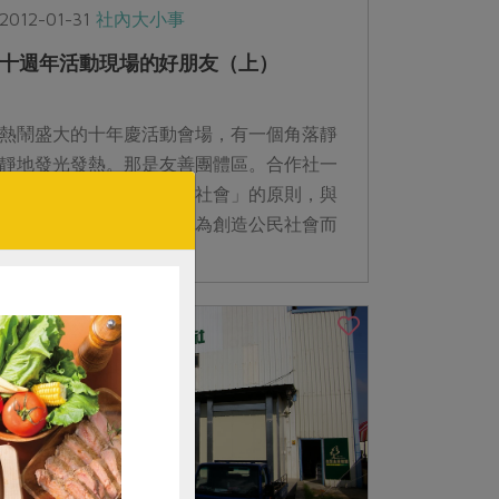
2012-01-31
社內大小事
十週年活動現場的好朋友（上）
熱鬧盛大的十年慶活動會場，有一個角落靜
靜地發光發熱。那是友善團體區。合作社一
路走來，秉持「關懷地區社會」的原則，與
各種理念相近的團體共同為創造公民社會而
努力。也許活動當天你匆匆走過、錯過了與
他們...