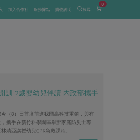
0
入
加入合作社
服務據點
購物說明
搜尋
訓 2歲嬰幼兒伴讀 內政部攜手
部今（8）日首度前進我國高科技重鎮，與有
社，攜手在新竹科學園區舉辦家庭防災士專
林靖亞講授幼兒CPR急救課程。