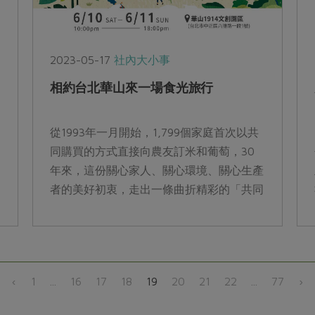
2023-05-17
社內大小事
相約台北華山來一場食光旅行
從1993年一月開始，1,799個家庭首次以共
同購買的方式直接向農友訂米和葡萄，30
年來，這份關心家人、關心環境、關心生產
者的美好初衷，走出一條曲折精彩的「共同
購買運動」之路，在這條路上今日已聚集八
萬多個家庭的支持。
‹
1
...
16
17
18
19
20
21
22
...
77
›