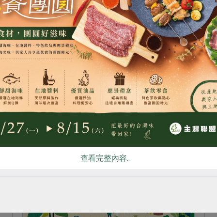
2024-11-19
社內大小事
產品故事
動物好，你也好 動物也需要生活品質
食
RPET
食譜
減硝酸鹽
雞蛋
食安
共同
英籍動物保育人士珍古德曾說：「唯有了
解，才會關心；唯有關心，才會行動；唯有
行動，生命才有希望。」蛋雞、乳牛、豬隻
雖是經濟動物，是否也該保障牠們的權利？
查看完整內容..