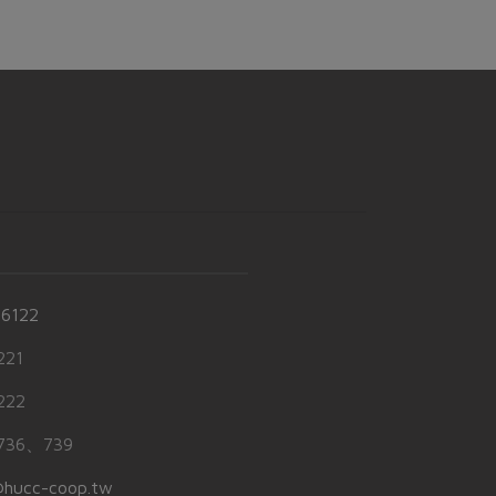
-6122
21
22
36、739
hucc-coop.tw