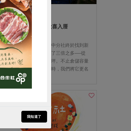
2012-02-29
社內大小事
中區物流中心啟動，歡喜入厝
購買
經過歷時兩年的尋找，台中分社終於找到新
家。尤其，倉儲空間擴大了三倍之多──從
原來的兩百坪成長到六百坪。不止倉儲容量
擴大，動線也更清楚。同時，我們將它更名
為「中區物流中心」。...
我知道了