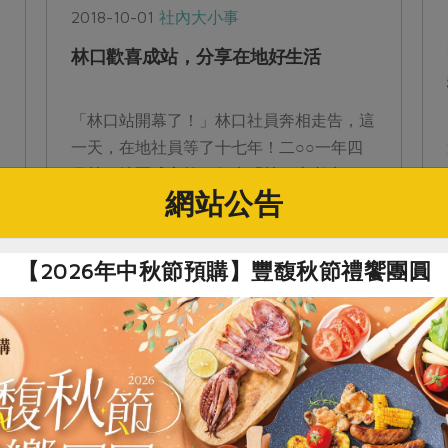
2018-10-01
社內大小事
林口歡喜成站，分享在地好生活
「林口站開幕了！」林口社員奔相走告，這
一天，在地社員等了十七年！二○○一年四
月林口地區成立第一個班「林口忠孝班」，
網站公告
嗣後幾年陸續成立新班，二○一二年成立
「林口地區營運委員會」，為集結眾力，早
日達成...
【2026年中秋節預購】豐馥秋節禮饗團圓