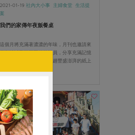
2021-01-19
社內大小事
主婦食堂
生活提
案
我們的家傳年夜飯餐桌
這個月將充滿著濃濃的年味，月刊也邀請來
自各地以及不同國籍的社員，分享充滿記憶
與家鄉味道的年菜，來一趟豐盛澎湃的紙上
圍爐！