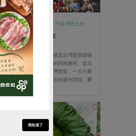
2013-08-05
社內大小事
守護灣寶土地
迷你西瓜節 迷人的時光
購買
灣寶，正式的行政區域名稱是台灣苗栗縣後
龍鎮灣寶里，是一個濱海的閩南農村。從北
二高大山交流道出口進入灣寶里，一大片農
地中，龍雲宮高大的身影在樹叢中閃現，攀
附在樹上的紅脈熊蟬唧唧鳴叫，照耀在頭頂
上的...
我知道了