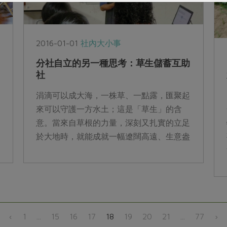
2016-01-01
社內大小事
分社自立的另一種思考：草生儲蓄互助
社
涓滴可以成大海，一株草、一點露，匯聚起
來可以守護一方水土；這是「草生」的含
意。當來自草根的力量，深刻又扎實的立足
於大地時，就能成就一幅遼闊高遠、生意盎
然的景致，如同平凡的你我，透過共同理念
的結合...
‹
1
...
15
16
17
18
19
20
21
...
77
›