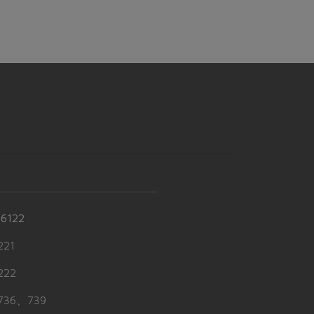
-6122
21
22
36、739