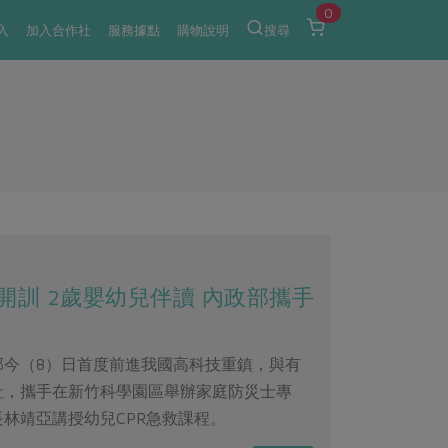
0
入
加入合作社
服務據點
購物說明
搜尋
訓 2歲嬰幼兒伴讀 內政部攜手
部今（8）日首度前進我國高科技重鎮，與有
社，攜手在新竹科學園區舉辦家庭防災士專
林靖亞講授幼兒CPR急救課程。