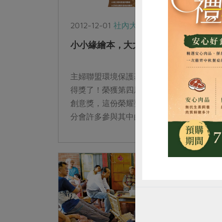
2012-12-01
社內大小事
小小緣繪本，大大希望樹
惜
主婦聯盟環境保護基金會的｢綠繪本希望樹｣
得獎了！榮獲第四屆學學獎綠色公益行動組
創意獎，這份榮耀要歸功於台北總會和台中
分會許多參與其中的夥伴，靠著大家對繪本
和環境教育的熱情，綠繪本的推展工作才能
在...