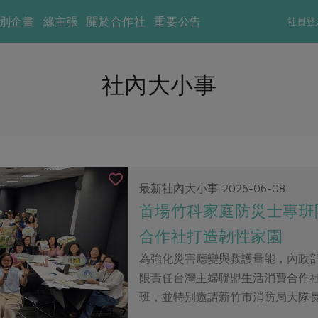
別企畫
綠主張
關於合作社
重要公告
社員登
社內大小事
最新社內大小事
2026-06-08
首場竹科家庭防災士專班開
合作社打造韌性家園
為強化災害應變與救護量能，內政
限責任台灣主婦聯盟生活消費合作
班，並特別邀請新竹市消防局大隊長