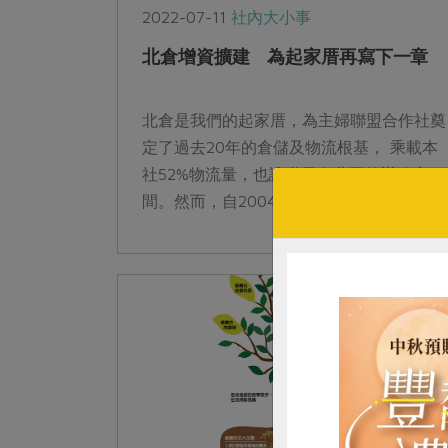
2022-07-11
社內大小事
北倉增資擴建 為起家厝再寫下一章
北倉是我們的起家厝，為主婦聯盟合作社奠
定了過去20年的倉儲及物流根基， 乘載本
社52%物流量，也讓職員有共同的辦公空
間。然而，自2004年啟用至今已18年的北
倉，隨著社員數成長，物流量增加，儲存及
作業空間愈來愈窘迫。