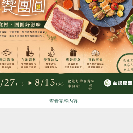
2023-07-17
合作聯合國
社內大小事
草生儲蓄互助社 社員福祉的另一種創
造
食
RPET
食譜
減硝酸鹽
雞蛋
食安
共同
於2016年一月正式成立的草生儲蓄互助
社，是由主婦聯盟合作社台中分社的社員發
起成立，旨在滿足主婦聯盟合作社社員及親
友，在資金融通和團體保險方面的需求。成
立迄今，社員約250人，人數雖然不多，但
已匯聚千萬股金、放款金額累計超過1,800
萬元、放款件數173件，確實發揮了自助助
查看完整內容..
人的效益。