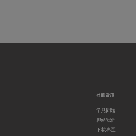
社服資訊
常見問題
聯絡我們
下載專區