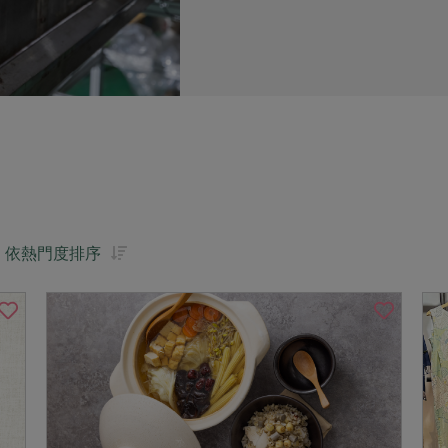
依熱門度排序