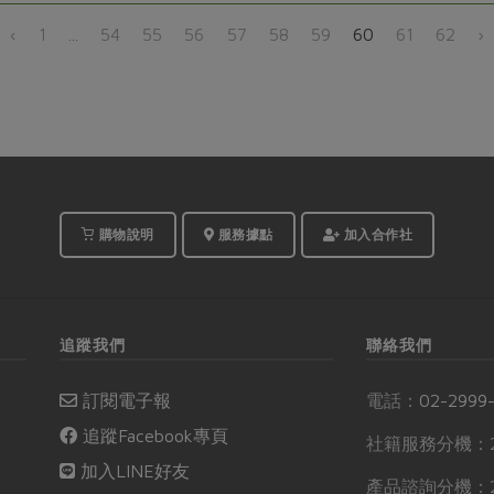
鄉，也能張羅出滿足台灣胃的年夜飯。
‹
1
...
54
55
56
57
58
59
60
61
62
›
購物說明
服務據點
加入合作社
追蹤我們
聯絡我們
訂閱電子報
電話：
02-2999
追蹤Facebook專頁
社籍服務分機：2
加入LINE好友
產品諮詢分機：2