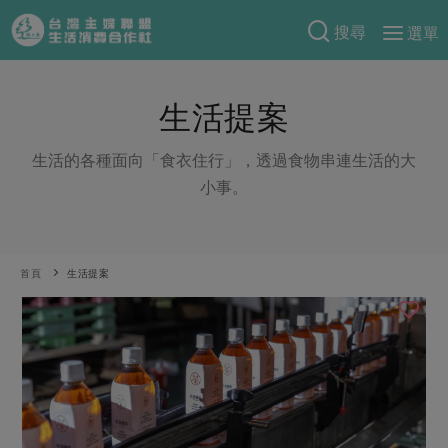
搜尋
選單
產品分類
生活提案
當季蔬果
食譜料理
一籃菜
當令水果
生活的各種面向「食衣住行」，透過食物串連生活的大
食材
特別企畫
小事。
芽苗類
蕈菇類
米食
預購活動
綠主張
辛香料類
麵食
把最好的台灣味帶回家！
觀點文章
關於合作社
首頁
生活提案
肉食
奶蛋豆・五穀
防災用品預購圓滿結束
主婦食堂
一籃菜真心話
海鮮
蛋
乳製品
認識合作社
重要公告
2026年端午節預購圓滿結束
社內大小事
合作聯合國
常備菜
豆製品
米麵雜糧
關於我們
更多預購活動
產品故事
生活提案
蔬食
合作社組織
肉品・水產
樂齡生活
親子食育
蛋料理
當季產品
員工與求才