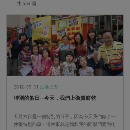
媒體報導
共 553 篇
最新產品
節慶大餐
下載專區
優惠專區
高麗菜海鮮煎餅
地區活動
素食專區
社務會議
地區活動
樂齡友善
活動報下載
2012-08-01
生活提案
特別的假日—今天，我們上街賣餅乾
五月六日是一個特別的日子，因為今天我們做了一
件很特別的事！這件事就是我和我的同學們要到街