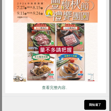
2012-07-01
生活提案
支持本土農糧
你拔的是稗草 還是稻草？
惜食
RPET
食譜
減硝酸鹽
「稻草和稗草怎麼分辨？你拔的是稗草還是稻
雞蛋
食安
共同購買
草？」...
查看完整內容..
我知道了