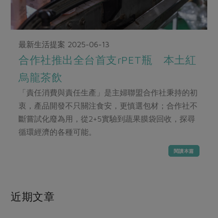
畜產肉類
水產
廚房瑜伽
傳到心坎裡，誠心又澎派
水畜加工品
料理方式
產品檢驗
合作25-經典快閃最後一週
關注議題
烘焙．點心
最新生活提案
2025-06-13
自主把關
合作25-精選產品第四彈
調理食材・點心
減硝酸鹽
惜食
醬料
合作社推出全台首支rPET瓶 本土紅
檢驗報告
更多當季產品
調味醬料/南北貨
烘焙
非基改運動
支持本土農糧
湯品．鍋物
烏龍茶飲
硝酸鹽檢驗
休閒零嘴
沖泡飲品
廢核運動
能源議題
漬物
「責任消費與責任生產」是主婦聯盟合作社秉持的初
議題活動
保健食品
減添加物
減塑減廢
衷，產品開發不只關注食安，更慎選包材；合作社不
涼拌沙拉
社員權益
主婦聯盟X樂齡網特約優惠案
斷嘗試化廢為用，從2+5實驗到蔬果膜袋回收，探尋
公益金
食農教育
飲品
居家好物
循環經濟的各種可能。
合作社法規
30%rPET紅烏龍茶
更多議題
美妝保養
個人清潔
社務專區
2024農業發展計畫年度報告
閱讀本篇
主題食譜
生活者e週報
家庭清潔
織品
選舉專區
更多議題活動
異國料理
日用品
圖書禮品
綠主張月刊
近期文章
年菜食譜
防災用品
最新消息
傳到心坎裡，誠心又澎派
典藏閱覽室
養身食補