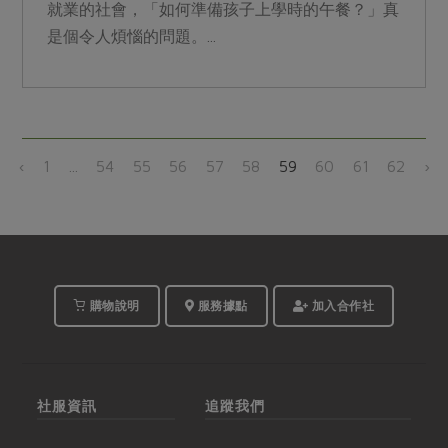
就業的社會，「如何準備孩子上學時的午餐？」真
是個令人煩惱的問題。...
‹
1
...
54
55
56
57
58
59
60
61
62
›
購物說明
服務據點
加入合作社
社服資訊
追蹤我們