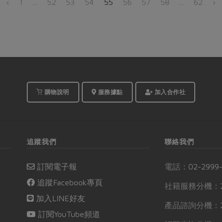
‹
1
...
52
53
54
55
56
57
58
...
62
›
購物說明
服務據點
加入合作社
追蹤我們
聯絡我們
訂閱電子報
電話：
02-2999
追蹤Facebook專頁
社籍服務分機：2
加入LINE好友
產品諮詢分機：2
訂閱YouTube頻道