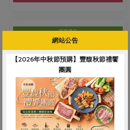
議題講座
網站公告
8/20一起“整理”生活更輕鬆，親子整理
【2026年中秋節預購】豐馥秋節禮饗
余亭儀
講師
團圓
2026-08-20
時間
10:00-12:00
沃野生活實驗室
地點
詳見活動介紹
費用
惜食
RPET
食譜
減硝酸鹽
立即報名
雞蛋
食安
共同購買