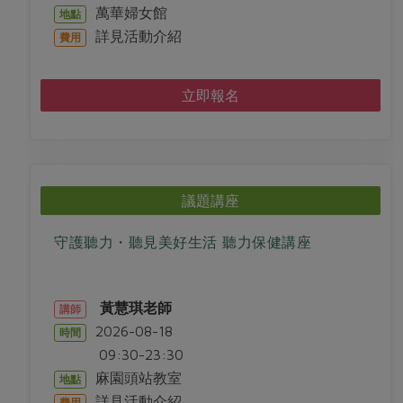
萬華婦女館
地點
詳見活動介紹
費用
立即報名
議題講座
守護聽力・聽見美好生活 聽力保健講座
黃慧琪老師
講師
2026-08-18
時間
09:30-23:30
麻園頭站教室
地點
詳見活動介紹
費用