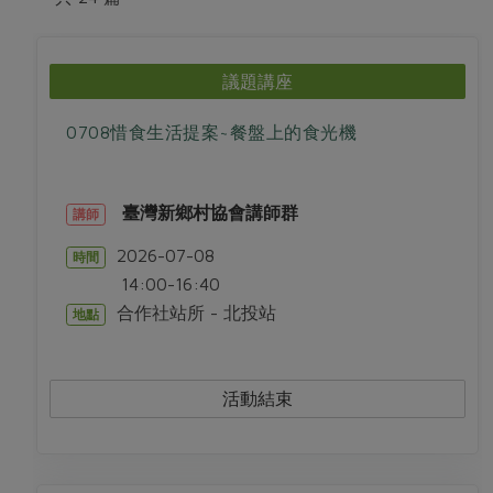
畜產肉類
水產
廚房瑜伽
合作25-經典快閃最後一週
水畜加工品
料理方式
產品檢驗
合作25-精選產品第四彈
關注議題
議題講座
烘焙．點心
自主把關
合作25-精選產品第三彈
調理食材・點心
減硝酸鹽
惜食
醬料
0708惜食生活提案~餐盤上的食光機
檢驗報告
更多當季產品
調味醬料/南北貨
烘焙
非基改運動
支持本土農糧
湯品．鍋物
硝酸鹽檢驗
休閒零嘴
沖泡飲品
廢核運動
能源議題
漬物
臺灣新鄉村協會講師群
講師
議題活動
保健食品
減添加物
減塑減廢
涼拌沙拉
2026-07-08
時間
社員權益
主婦聯盟X樂齡網特約優惠案
公益金
食農教育
14:00-16:40
飲品
居家好物
合作社法規
30%rPET紅烏龍茶
更多議題
合作社站所 - 北投站
地點
美妝保養
個人清潔
社務專區
2024農業發展計畫年度報告
主題食譜
生活者e週報
家庭清潔
織品
選舉專區
更多議題活動
活動結束
異國料理
日用品
圖書禮品
綠主張月刊
年菜食譜
防災用品
最新消息
把最好的台灣味帶回家！
典藏閱覽室
養身食補