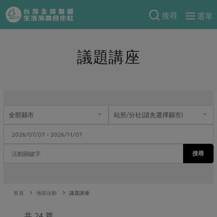
搜尋
選單
產品分類
議題講座
當季蔬果
食譜料理
一籃菜
當令水果
食材
特別企畫
芽苗類
蕈菇類
米食
預購活動
綠主張
辛香料類
麵食
把最好的台灣味帶回家！
觀點文章
關於合作社
肉食
奶蛋豆・五穀
防災用品預購圓滿結束
主婦食堂
一籃菜真心話
海鮮
搜尋
蛋
乳製品
認識合作社
重要公告
2026年端午節預購圓滿結束
社內大小事
合作聯合國
常備菜
豆製品
米麵雜糧
關於我們
更多預購活動
產品故事
生活提案
蔬食
合作社組織
首頁
地區活動
議題講座
肉品・水產
樂齡生活
親子食育
蛋料理
當季產品
員工與求才
共 24 篇