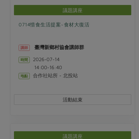
媒體報導
最新產品
節慶大餐
議題講座
下載專區
優惠專區
0714惜食生活提案~食材大復活
高麗菜海鮮煎餅
地區活動
素食專區
社務會議
地區活動
臺灣新鄉村協會講師群
講師
樂齡友善
活動報下載
2026-07-14
時間
14:00-16:40
合作社站所 - 北投站
地點
活動結束
議題講座