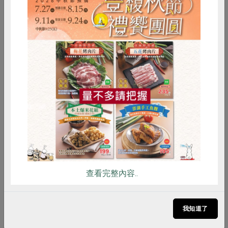
社務會議
惜食
RPET
食譜
減硝酸鹽
惠來站社員年會
雞蛋
食安
共同購買
蕭桂平
講師
2026-08-24
時間
14:00-16:00
惠來站
地點
查看完整內容..
立即報名
我知道了