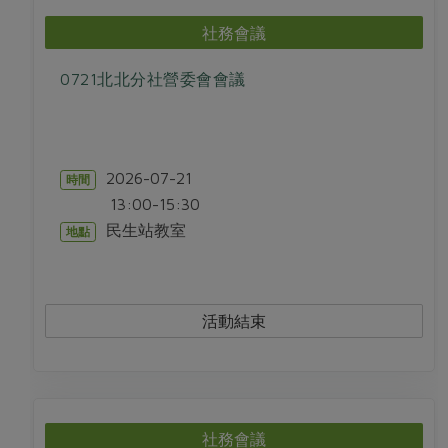
媒體報導
最新產品
節慶大餐
社務會議
下載專區
優惠專區
0721北北分社營委會會議
高麗菜海鮮煎餅
地區活動
素食專區
社務會議
地區活動
樂齡友善
2026-07-21
時間
活動報下載
13:00-15:30
民生站教室
地點
活動結束
社務會議