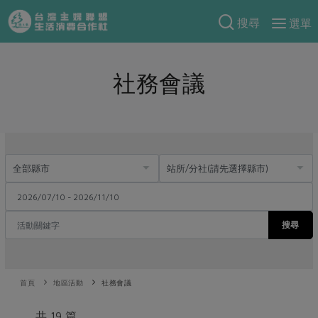
搜尋
選單
產品分類
社務會議
當季蔬果
食譜料理
一籃菜
當令水果
食材
特別企畫
芽苗類
蕈菇類
米食
預購活動
綠主張
辛香料類
麵食
把最好的台灣味帶回家！
觀點文章
關於合作社
肉食
奶蛋豆・五穀
防災用品預購圓滿結束
主婦食堂
一籃菜真心話
海鮮
搜尋
蛋
乳製品
認識合作社
重要公告
2026年端午節預購圓滿結束
社內大小事
合作聯合國
常備菜
豆製品
米麵雜糧
關於我們
更多預購活動
產品故事
生活提案
蔬食
合作社組織
首頁
地區活動
社務會議
肉品・水產
樂齡生活
親子食育
蛋料理
當季產品
員工與求才
共 19 篇