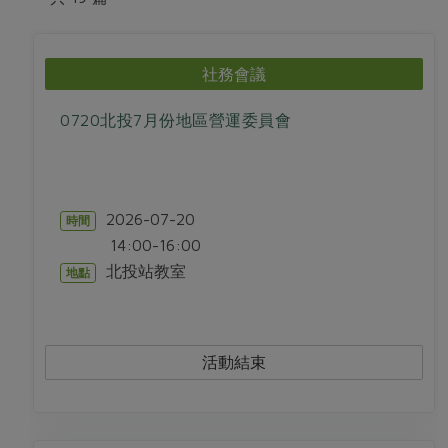
畜產肉類
水產
廚房瑜伽
合作25-經典快閃最後一週
水畜加工品
料理方式
產品檢驗
合作25-精選產品第四彈
關注議題
社務會議
烘焙．點心
自主把關
合作25-精選產品第三彈
調理食材・點心
減硝酸鹽
惜食
醬料
0720北投7月份地區營運委員會
檢驗報告
更多當季產品
調味醬料/南北貨
烘焙
非基改運動
支持本土農糧
湯品．鍋物
硝酸鹽檢驗
休閒零嘴
沖泡飲品
廢核運動
能源議題
漬物
議題活動
保健食品
減添加物
減塑減廢
2026-07-20
時間
涼拌沙拉
社員權益
主婦聯盟X樂齡網特約優惠案
14:00-16:00
公益金
食農教育
飲品
居家好物
北投站教室
合作社法規
地點
30%rPET紅烏龍茶
更多議題
美妝保養
個人清潔
社務專區
2024農業發展計畫年度報告
主題食譜
生活者e週報
家庭清潔
織品
選舉專區
更多議題活動
活動結束
異國料理
日用品
圖書禮品
綠主張月刊
年菜食譜
防災用品
最新消息
把最好的台灣味帶回家！
典藏閱覽室
養身食補